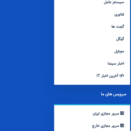
سیستم عامل
فناوری
گجت ها
گوگل
موبایل
اخبار سینما
آخرین اخبار IT
سرویس های ما
سرور مجازی ایران
سرور مجازی خارج