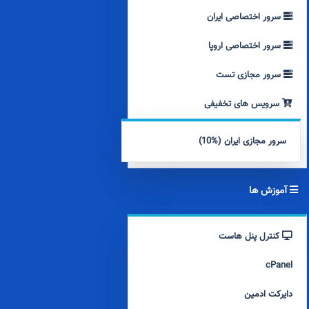
سرور اختصاصی ایران
سرور اختصاصی اروپا
سرور مجازی تست
سرویس های تخفیفی
سرور مجازی ایران (%10)
آموزش ها
کنترل پنل هاست
cPanel
دایرکت ادمین