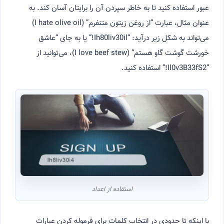
عبور استفاده کنید تا به خاطر سپردن آن را برایتان آسان کند. به
عنوان مثال، عبارت “از روغن زیتون متنفرم” (I hate olive oil)
می‌تواند به شکل زیر درآید: “Ih80liv30il!” یا به جای “عاشق
خورشت گوشت گاو هستم” (I love beef stew)، می‌توانید از
“Il0v3B33fS2!” استفاده کنید.
استفاده از اعداد
با اینکه تا حدودی در انتخاب کلمات برای فرموله کردن عبارات