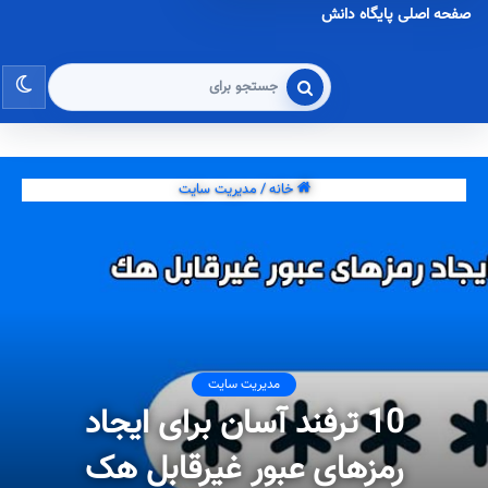
صفحه اصلی پایگاه دانش
تغی
جستجو
برای
پو
خانه
/
مدیریت سایت
مدیریت سایت
10 ترفند آسان برای ایجاد
رمزهای عبور غیرقابل هک