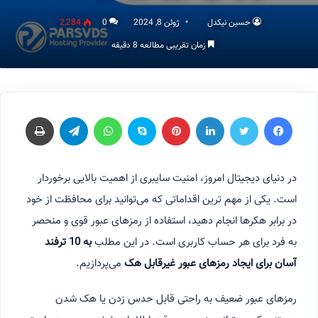
حسین نیکدل
ژوئن 8, 2024
0
2,284
زمان تقریبی مطالعه 8 دقیقه
فیسبوک
توییتر
لینکداین
پینتریست
اسکایپ
واتس آپ
تلگرام
چاپ
در دنیای دیجیتال امروز، امنیت سایبری از اهمیت بالایی برخوردار
است. یکی از مهم ترین اقداماتی که می‌توانید برای محافظت از خود
در برابر هکرها انجام دهید، استفاده از رمزهای عبور قوی و منحصر
به فرد برای هر حساب کاربری است. در این مطلب
به 10 ترفند
آسان برای ایجاد رمزهای عبور غیرقابل هک
می‌پردازیم.
رمزهای عبور ضعیف به راحتی قابل حدس زدن یا هک شدن