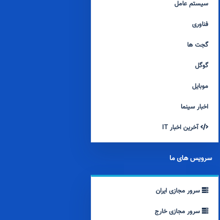
سیستم عامل
فناوری
گجت ها
گوگل
موبایل
اخبار سینما
آخرین اخبار IT
سرویس های ما
سرور مجازی ایران
سرور مجازی خارج