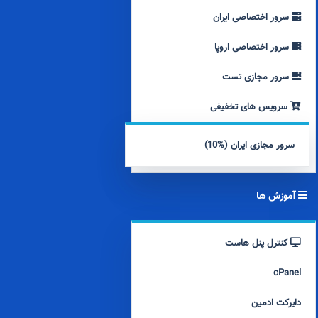
سرور اختصاصی ایران
سرور اختصاصی اروپا
سرور مجازی تست
سرویس های تخفیفی
سرور مجازی ایران (%10)
آموزش ها
کنترل پنل هاست
cPanel
دایرکت ادمین